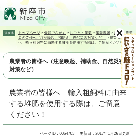
ペ
メ
ー
ニ
ジ
ュ
の
ー
先
を
トップページ
>
分類でさがす
>
しごと・産業
>
産業振興
>
農業
>
農業
現在地
頭
飛
者の皆様へ（注意喚起、補助金、自然災害対策など）
>
農業者の皆様
で
ば
へ 輸入粗飼料に由来する堆肥を使用する際は、ご留意ください！
す。
し
て
本
農業者の皆様へ（注意喚起、補助金、自然災害
文
対策など）
へ
本
農業者の皆様へ 輸入粗飼料に由来
文
する堆肥を使用する際は、ご留意
ください！
ページID：0054703
更新日：2017年1月26日更新