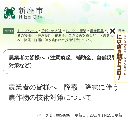
ペ
メ
ー
ニ
ジ
ュ
の
ー
先
を
トップページ
>
分類でさがす
>
しごと・産業
>
産業振興
>
農業
>
農業
現在地
頭
飛
者の皆様へ（注意喚起、補助金、自然災害対策など）
>
農業者の皆様
で
ば
へ 降霰・降雹に伴う農作物の技術対策について
す。
し
て
本
農業者の皆様へ（注意喚起、補助金、自然災害
文
対策など）
へ
本
農業者の皆様へ 降霰・降雹に伴う
文
農作物の技術対策について
ページID：0054696
更新日：2017年1月25日更新