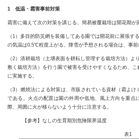
1 低温・霜害事前対策
霜害に備えて次の対策を講じる。簡易被覆栽培は開花期が
（1）多目的防災網を装備してある園では開花前に展張す
の気温は0.5℃程度上がる。降雪が予想される場合は、事
（2）清耕栽培（土壌表面を耕耘し管理する栽培方法）よ
敷く栽培方法）を行う園で被害を受けやすくなるため、こ
に実施する。
（3）燃焼法による対策は、市販されている資材（霜よけ
である。火点の配置は園の外周や低地、風上方向を重点に
際、周囲に火が移らないよう十分に注意する。
【参考】なしの生育期別危険限界温度
表1