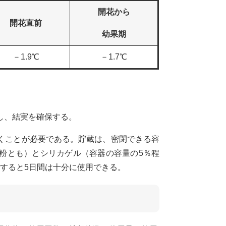
開花から
開花直前
幼果期
－1.9℃
－1.7℃
し、結実を確保する。
くことが必要である。貯蔵は、密閉できる容
粉とも）とシリカゲル（容器の容量の5％程
すると5日間は十分に使用できる。