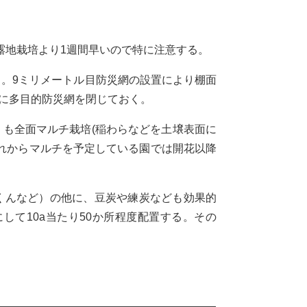
露地栽培より1週間早いので特に注意する。
る。9ミリメートル目防災網の設置により棚面
前に多目的防災網を閉じておく。
りも全面マルチ栽培(稲わらなどを土壌表面に
れからマルチを予定している園では開花以降
くんなど）の他に、豆炭や練炭なども効果的
して10a当たり50か所程度配置する。その