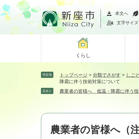
ペ
メ
ー
ニ
本文へ
ジ
ュ
文字サイズ
の
ー
先
を
頭
飛
で
ば
くらし
す。
し
て
本
トップページ
>
分類でさがす
>
しご
現在地
文
降霜に伴う技術対策について
へ
農業者の皆様へ 低温・降霜に伴う技
足あと
農業者の皆様へ（