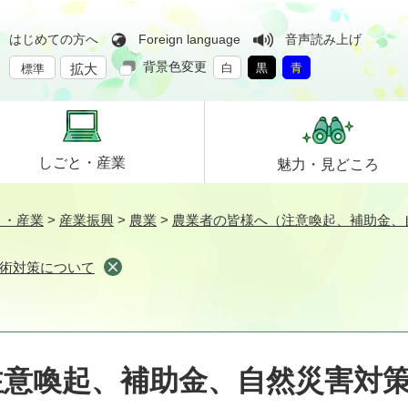
はじめての方へ
Foreign language
音声読み上げ
背景色変更
拡大
白
黒
青
標準
しごと・
産業
魅力・
見どころ
と・産業
>
産業振興
>
農業
>
農業者の皆様へ（注意喚起、補助金、
術対策について
注意喚起、補助金、自然災害対