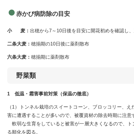
赤かび病防除の目安
小 麦：
出穂から7～10日後を目安に開花初めを確認し
二条大麦：
穂揃期の10日後に薬剤散布
六条大麦：
穂揃期に薬剤散布
野菜類
1
低温・霜害事前対策（保温の徹底）
（1）トンネル栽培のスイートコーン、ブロッコリー、え
害に遭遇することが多いので、被覆資材の除去時期に注意
軟弱な生育をしていると被害が一層大きくなるので、ト
る順化を図る。