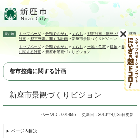
ペ
メ
ー
ニ
ジ
ュ
の
ー
先
を
トップページ
>
分類でさがす
>
くらし
>
都市計画・開発・交通
>
都市
現在地
頭
飛
計画
>
都市整備に関する計画
>
新座市景観づくりビジョン
で
ば
トップページ
>
分類でさがす
>
くらし
>
土地・住宅
>
建物
>
都市整備
す。
し
に関する計画
>
新座市景観づくりビジョン
て
本
文
都市整備に関する計画
へ
本
新座市景観づくりビジョン
文
ページID：0014587
更新日：2013年4月25日更新
ページ内目次