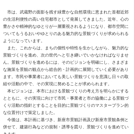
市は、武蔵野の面影を残す緑豊かな自然環境に恵まれた首都近郊
の生活利便性の高い住宅都市として発展してきました。近年、心の
豊かさや精神的なゆとりが一層重視されるようになり、都市空間に
ついてもうるおいやゆとりのある魅力的な景観づくりが求められる
ようになっています。
また、これからは、まちの個性や特性を生かしながら、魅力的な
景観づくりを進め、次の世代へと引き継いでいかなければなりませ
ん。景観づくりを進めるには、そのビジョンを明確にし、さまざま
な施策を景観の観点から総合的・計画的に展開していく必要があり
ます。市民や事業者においても美しい景観づくりを意識し日々の取
組や活動の中で、その実現に努めることが求められます。
本ビジョンは、本市における景観づくりの考え方を明らかにする
とともに、その実現に向けて市民・事業者と市の協働による景観づ
くり活動の指針とすることを目的に景観づくりのマスタープラン的
な位置付けで策定しました。
今後は、本計画に基づき、新座市景観計画及び新座市景観条例と
併せて、建築行為などの規制・誘導を図り、景観づくりを進めてい