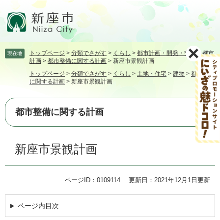
ペ
メ
ー
ニ
ジ
ュ
の
ー
先
を
トップページ
>
分類でさがす
>
くらし
>
都市計画・開発・交通
>
都市
現在地
頭
飛
計画
>
都市整備に関する計画
>
新座市景観計画
で
ば
トップページ
>
分類でさがす
>
くらし
>
土地・住宅
>
建物
>
都市整備
す。
し
に関する計画
>
新座市景観計画
て
本
文
都市整備に関する計画
へ
本
新座市景観計画
文
ページID：0109114
更新日：2021年12月1日更新
ページ内目次