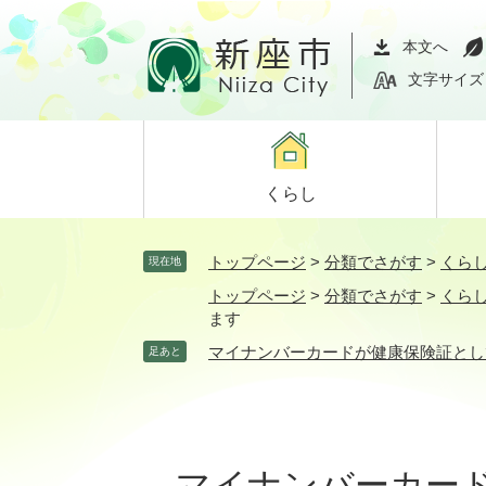
ペ
メ
ー
ニ
本文へ
ジ
ュ
文字サイズ
の
ー
先
を
頭
飛
で
ば
くらし
す。
し
て
本
トップページ
>
分類でさがす
>
くら
現在地
文
トップページ
>
分類でさがす
>
くら
へ
ます
マイナンバーカードが健康保険証とし
足あと
本
文
マイナンバーカー