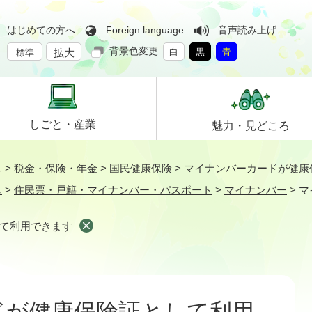
はじめての方へ
Foreign language
音声読み上げ
背景色変更
拡大
白
黒
青
標準
しごと・
産業
魅力・
見どころ
し
>
税金・保険・年金
>
国民健康保険
>
マイナンバーカードが健康
し
>
住民票・戸籍・マイナンバー・パスポート
>
マイナンバー
>
マ
て利用できます
ドが健康保険証として利用