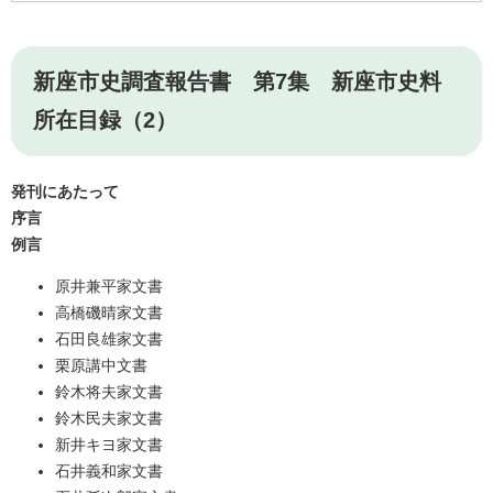
新座市史調査報告書 第7集 新座市史料
所在目録（2）
発刊にあたって
序言
例言
原井兼平家文書
高橋磯晴家文書
石田良雄家文書
栗原講中文書
鈴木将夫家文書
鈴木民夫家文書
新井キヨ家文書
石井義和家文書