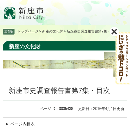
ペ
メ
ー
ニ
ジ
ュ
の
ー
先
を
トップページ
>
新座の文化財
>
新座市史調査報告書第7集・目次
現在地
頭
飛
で
ば
す。
し
新座の文化財
て
本
文
へ
本
新座市史調査報告書第7集・目次
文
ページID：0035438
更新日：2016年4月1日更新
ページ内目次