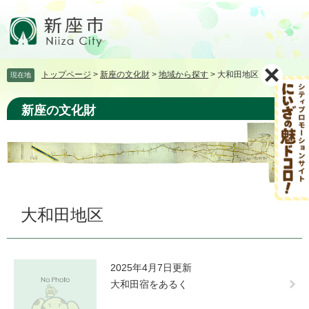
ペ
メ
ー
ニ
ジ
ュ
の
ー
先
を
トップページ
>
新座の文化財
>
地域から探す
>
大和田地区
現在地
頭
飛
で
ば
す。
し
新座の文化財
て
本
文
へ
本
大和田地区
文
2025年4月7日更新
大和田宿をあるく