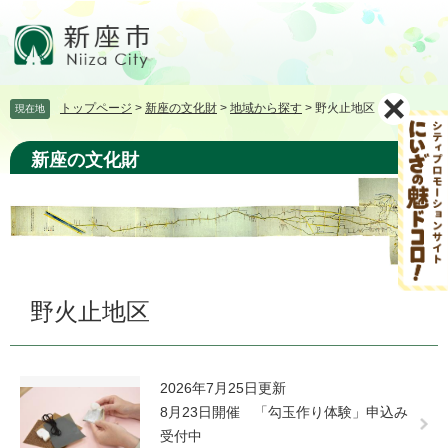
ペ
メ
ー
ニ
ジ
ュ
の
ー
先
を
トップページ
>
新座の文化財
>
地域から探す
>
野火止地区
現在地
頭
飛
で
ば
す。
し
新座の文化財
て
本
文
へ
本
野火止地区
文
2026年7月25日更新
8月23日開催 「勾玉作り体験」申込み
受付中