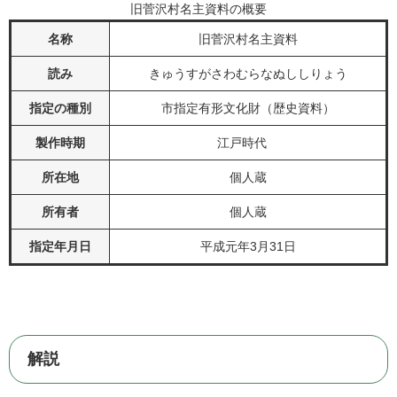
旧菅沢村名主資料の概要
名称
旧菅沢村名主資料
読み
きゅうすがさわむらなぬししりょう
指定の種別
市指定有形文化財（歴史資料）
製作時期
江戸時代
所在地
個人蔵
所有者
個人蔵
指定年月日
平成元年3月31日
解説