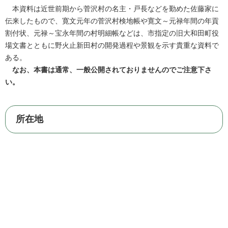
本資料は近世前期から菅沢村の名主・戸長などを勤めた佐藤家に
伝来したもので、寛文元年の菅沢村検地帳や寛文～元禄年間の年貢
割付状、元禄～宝永年間の村明細帳などは、市指定の旧大和田町役
場文書とともに野火止新田村の開発過程や景観を示す貴重な資料で
ある。
なお、本書は通常、一般公開されておりませんのでご注意下さ
い。
所在地