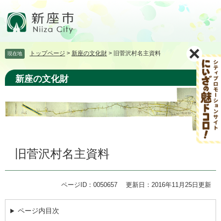
ペ
メ
ー
ニ
ジ
ュ
の
ー
先
を
トップページ
>
新座の文化財
>
旧菅沢村名主資料
現在地
頭
飛
で
ば
す。
し
新座の文化財
て
本
文
へ
本
旧菅沢村名主資料
文
ページID：0050657
更新日：2016年11月25日更新
ページ内目次