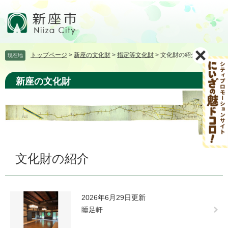
ペ
メ
ー
ニ
ジ
ュ
の
ー
先
を
トップページ
>
新座の文化財
>
指定等文化財
>
文化財の紹介
現在地
頭
飛
で
ば
す。
し
新座の文化財
て
本
文
へ
本
文化財の紹介
文
2026年6月29日更新
睡足軒