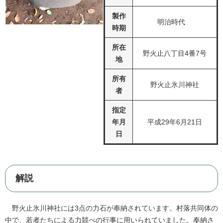
製作
明治時代
時期
所在
野火止八丁目4番7号
地
所有
野火止氷川神社
者
指定
年月
平成29年6月21日
日
解説
野火止氷川神社には3点の力石が奉納されています。村落共同体の
中で、若者たちによる力競べの行事に用いられていました。奉納さ