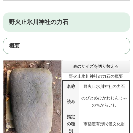
野火止氷川神社の力石
概要
表のサイズを切り替える
野火止氷川神社の力石の概要
名称
野火止氷川神社の力石
のびとめひかわじんじゃ
読み
のちからいし
指定
の種
市指定有形民俗文化財
別