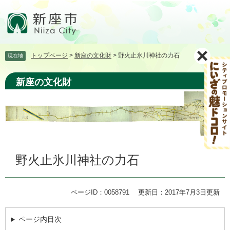
ペ
メ
ー
ニ
ジ
ュ
の
ー
先
を
トップページ
>
新座の文化財
>
野火止氷川神社の力石
現在地
頭
飛
で
ば
す。
し
新座の文化財
て
本
文
へ
本
野火止氷川神社の力石
文
ページID：0058791
更新日：2017年7月3日更新
ページ内目次