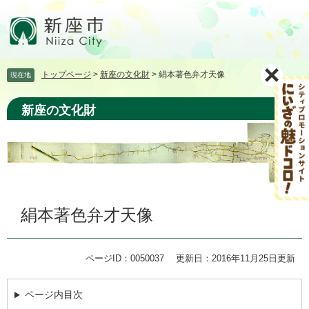
ペ
メ
ー
ニ
ジ
ュ
の
ー
先
を
トップページ
>
新座の文化財
>
絹本著色弁才天像
現在地
頭
飛
で
ば
す。
し
新座の文化財
て
本
文
へ
本
絹本著色弁才天像
文
ページID：0050037
更新日：2016年11月25日更新
ページ内目次