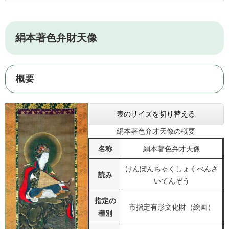
絹本著色弁財天像
概要
表のサイズを切り替える
絹本著色弁才天像の概要
名称
絹本著色弁才天像
けんぽんちゃくしょくべんざ
読み
いてんぞう
指定の
市指定有形文化財（絵画）
種別