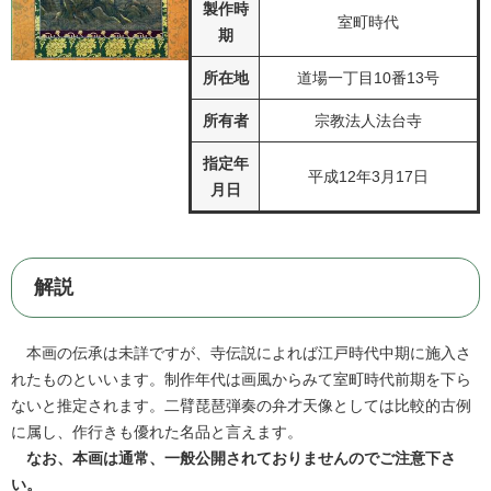
製作時
室町時代
期
所在地
道場一丁目10番13号
所有者
宗教法人法台寺
指定年
平成12年3月17日
月日
解説
本画の伝承は未詳ですが、寺伝説によれば江戸時代中期に施入さ
れたものといいます。制作年代は画風からみて室町時代前期を下ら
ないと推定されます。二臂琵琶弾奏の弁才天像としては比較的古例
に属し、作行きも優れた名品と言えます。
なお、本画は通常、一般公開されておりませんのでご注意下さ
い。