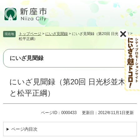
ペ
メ
ー
ニ
ジ
ュ
の
ー
先
を
トップページ
>
にいざ見聞録
>
にいざ見聞録（第20回 日光杉並木と
現在地
頭
飛
松平正綱）
で
ば
す。
し
て
にいざ見聞録
本
文
本
へ
にいざ見聞録（第20回 日光杉並木
文
と松平正綱）
ページID：0000433
更新日：2012年11月1日更新
ページ内目次