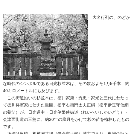
大名行列の、のどか
な時代のシンボルである日光杉並木は、その数およそ1万5千本、約
40キロメートルにも及びます。
この街道沿いの杉並木は、徳川家康・秀忠・家光と三代にわたっ
て徳川将軍家に仕えた重臣、松平右衛門太夫正綱（松平伊豆守信網
の養父）が、日光道中・日光例幣使街道（れいへいしかいどう）・
会津西街道の三筋に、約20年の歳月をかけて杉の苗を植林したもの
です。
正綱は当時、相模国甘縄（鎌倉市大船）城主であり、忠誠の証と