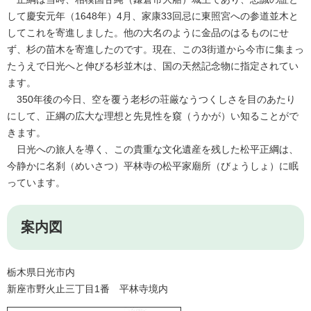
して慶安元年（1648年）4月、家康33回忌に東照宮への参道並木と
してこれを寄進しました。他の大名のように金品のはるものにせ
ず、杉の苗木を寄進したのです。現在、この3街道から今市に集まっ
たうえで日光へと伸びる杉並木は、国の天然記念物に指定されてい
ます。
350年後の今日、空を覆う老杉の荘厳なうつくしさを目のあたり
にして、正綱の広大な理想と先見性を窺（うかが）い知ることがで
きます。
日光への旅人を導く、この貴重な文化遺産を残した松平正綱は、
今静かに名刹（めいさつ）平林寺の松平家廟所（びょうしょ）に眠
っています。
案内図
栃木県日光市内
新座市野火止三丁目1番 平林寺境内