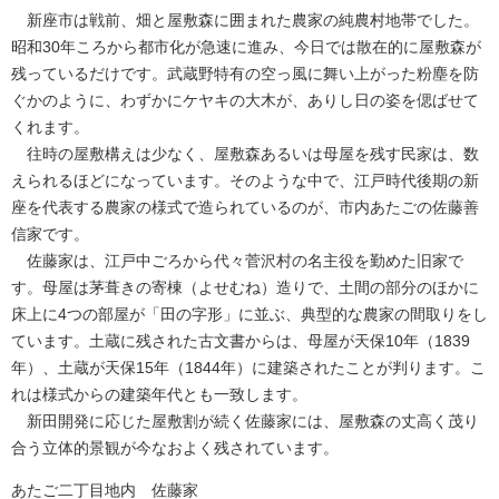
新座市は戦前、畑と屋敷森に囲まれた農家の純農村地帯でした。
昭和30年ころから都市化が急速に進み、今日では散在的に屋敷森が
残っているだけです。武蔵野特有の空っ風に舞い上がった粉塵を防
ぐかのように、わずかにケヤキの大木が、ありし日の姿を偲ばせて
くれます。
往時の屋敷構えは少なく、屋敷森あるいは母屋を残す民家は、数
えられるほどになっています。そのような中で、江戸時代後期の新
座を代表する農家の様式で造られているのが、市内あたごの佐藤善
信家です。
佐藤家は、江戸中ごろから代々菅沢村の名主役を勤めた旧家で
す。母屋は茅葺きの寄棟（よせむね）造りで、土間の部分のほかに
床上に4つの部屋が「田の字形」に並ぶ、典型的な農家の間取りをし
ています。土蔵に残された古文書からは、母屋が天保10年（1839
年）、土蔵が天保15年（1844年）に建築されたことが判ります。こ
れは様式からの建築年代とも一致します。
新田開発に応じた屋敷割が続く佐藤家には、屋敷森の丈高く茂り
合う立体的景観が今なおよく残されています。
あたご二丁目地内 佐藤家