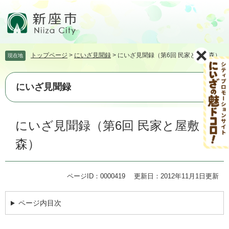
ペ
メ
ー
ニ
ジ
ュ
の
ー
先
を
トップページ
>
にいざ見聞録
>
にいざ見聞録（第6回 民家と屋敷森）
現在地
頭
飛
で
ば
す。
し
にいざ見聞録
て
本
文
本
にいざ見聞録（第6回 民家と屋敷
へ
文
森）
ページID：0000419
更新日：2012年11月1日更新
ページ内目次