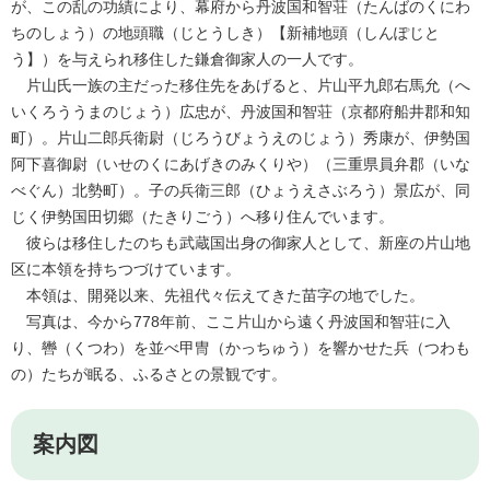
が、この乱の功績により、幕府から丹波国和智荘（たんばのくにわ
ちのしょう）の地頭職（じとうしき）【新補地頭（しんぽじと
う】）を与えられ移住した鎌倉御家人の一人です。
片山氏一族の主だった移住先をあげると、片山平九郎右馬允（へ
いくろううまのじょう）広忠が、丹波国和智荘（京都府船井郡和知
町）。片山二郎兵衛尉（じろうびょうえのじょう）秀康が、伊勢国
阿下喜御尉（いせのくにあげきのみくりや）（三重県員弁郡（いな
べぐん）北勢町）。子の兵衛三郎（ひょうえさぶろう）景広が、同
じく伊勢国田切郷（たきりごう）へ移り住んでいます。
彼らは移住したのちも武蔵国出身の御家人として、新座の片山地
区に本領を持ちつづけています。
本領は、開発以来、先祖代々伝えてきた苗字の地でした。
写真は、今から778年前、ここ片山から遠く丹波国和智荘に入
り、轡（くつわ）を並べ甲冑（かっちゅう）を響かせた兵（つわも
の）たちが眠る、ふるさとの景観です。
案内図