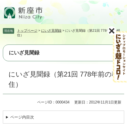
ペ
メ
ー
ニ
ジ
ュ
の
ー
先
を
トップページ
>
にいざ見聞録
>
にいざ見聞録（第21回 778年前の移
現在地
頭
飛
住）
で
ば
す。
し
て
にいざ見聞録
本
文
本
へ
にいざ見聞録（第21回 778年前の移
文
住）
ページID：0000434
更新日：2012年11月1日更新
ページ内目次