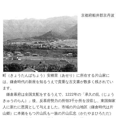
京都府船井郡京丹波
町（きょうたんばちょう）安栖里（あせり）に所在する片山家に
は、鎌倉時代の新座を知るうえで貴重な古文書が数多く残されてい
ます。
鎌倉幕府は全国支配をするうえで、1222年の「承久の乱（じょう
きゅうのらん）」後、反慕府勢力の所領3千か所を没収し、東国御家
人に新たに恩賞として与えました。市域の片山地区（鎌倉時代は片
山郷）に本拠をもつ片山氏も一族の片山広忠（かたやまひろただ）