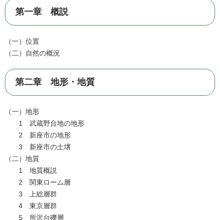
第一章 概説
（一）位置
（二）自然の概況
第二章 地形・地質
（一）地形
1 武蔵野台地の地形
2 新座市の地形
3 新座市の土壌
（二）地質
1 地質概説
2 関東ローム層
3 上総層群
4 東京層群
5 所沢台礫層