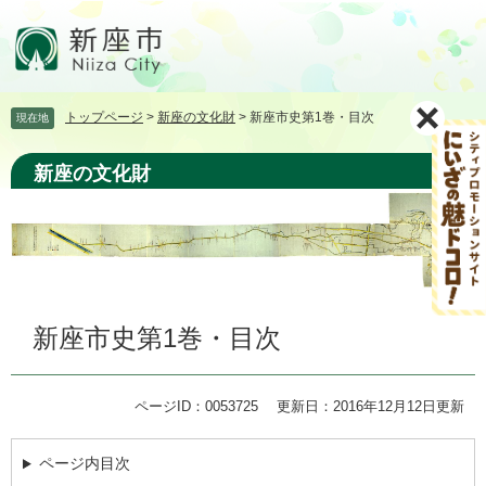
ペ
メ
ー
ニ
ジ
ュ
の
ー
先
を
トップページ
>
新座の文化財
>
新座市史第1巻・目次
現在地
頭
飛
で
ば
す。
し
新座の文化財
て
本
文
へ
本
新座市史第1巻・目次
文
ページID：0053725
更新日：2016年12月12日更新
ページ内目次