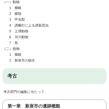
（一）動物
1 概略
2 蝶類
3 甲虫類
4 誘蛾灯による誘殺昆虫
5 土壌動物
6 河川動物
7 鳥
（二）植物
1 概観
2 新座市の植生
考古
考古部門の編集に当たって
第一章 新座市の遺跡概観