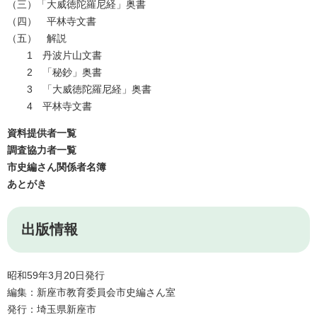
（三）「大威徳陀羅尼経」奥書
（四） 平林寺文書
（五） 解説
1 丹波片山文書
2 「秘鈔」奥書
3 「大威徳陀羅尼経」奥書
4 平林寺文書
資料提供者一覧
調査協力者一覧
市史編さん関係者名簿
あとがき
出版情報
昭和59年3月20日発行
編集：新座市教育委員会市史編さん室
発行：埼玉県新座市