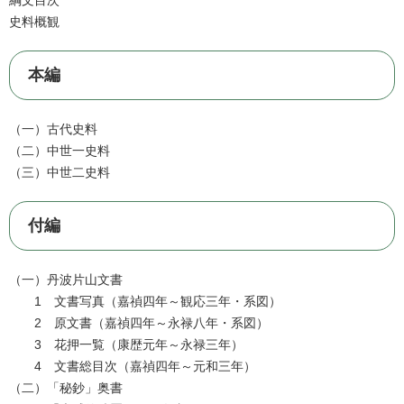
綱文目次
史料概観
本編
（一）古代史料
（二）中世一史料
（三）中世二史料
付編
（一）丹波片山文書
1 文書写真（嘉禎四年～観応三年・系図）
2 原文書（嘉禎四年～永禄八年・系図）
3 花押一覧（康歴元年～永禄三年）
4 文書総目次（嘉禎四年～元和三年）
（二）「秘鈔」奥書