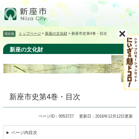
ペ
メ
ー
ニ
ジ
ュ
の
ー
先
を
トップページ
>
新座の文化財
>
新座市史第4巻・目次
現在地
頭
飛
で
ば
す。
し
新座の文化財
て
本
文
へ
本
新座市史第4巻・目次
文
ページID：0053727
更新日：2016年12月12日更新
ページ内目次