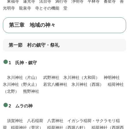
東福寺 蓮光寺 法台寺 満行寺 浄明寺 平林寺 番星寺 善
光明寺 龍泉寺 寺とその機能 堂
第三章 地域の神々
第一節 村の鎮守・祭礼
1 氏神・鎮守
氷川神社（片山） 武野神社 氷川神社（大和田） 神明神社
氷川神社（野火止） 若宮八幡神社 氷川神社（西堀） 稲荷神社
（北野） 熊野神社
2 ムラの神
須賀神社 八石稲荷 八雲神社 イガシラ稲荷・サクラモリ稲
荷 稲荷神社（菅沢） 稲荷神社（西堀八軒） 稲荷神社（西堀西