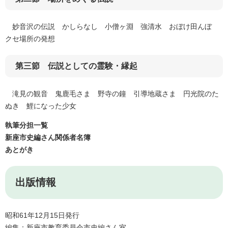
妙音沢の伝説 かしらなし 小僧ヶ淵 強清水 おぼけ田んぼ
クセ場所の発想
第三節 伝説としての霊験・縁起
滝見の観音 鬼鹿毛さま 野寺の鐘 引導地蔵さま 円光院のた
ぬき 鯉になった少女
執筆分担一覧
新座市史編さん関係者名簿
あとがき
出版情報
昭和61年12月15日発行
編集：新座市教育委員会市史編さん室