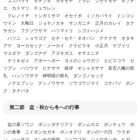
ススハライ モチツキ カキモチ アラレ ジザイモチ オソナ
エ カドマツ チュウレン
クレノイチ トシガミサマ オセイボ ミソカパライ トシコシ
ウドン 大晦日 ジョヤノカネ サンガニチ 正月のカレイ タナ
サガシ フクゾウサマ ハツマイリ シゴトハジメ
ハツニ ショウゴク セチ・セテ・オオバン ナナクサ オタキ
アゲ ヨーカセック・メーカイ クラビラキ 小正月 ヤブイリ
マユダマ ダンゴナゲ アズキガユ オサエニチ
ナリキゼメ アボーヘボー ヨメのショウガツ エビスコウ セ
ツブン ハツウマ ヒナサマ 彼岸 オシャカサマ 若宮八幡の祭
礼 ハンソウサマ 神明様の祭礼 ダンゴノセック
ノゲエブシシ テンノウサマ ソウゴウジマイ コナバツ ボン
ク タナバタ
第二節 盆・秋から冬への行事
盆の墓ソウジ ボンンダナヅクリ ボンムカエ ボンチュウ ボ
ンの食事 ニイボンセガキ ボンオクリ ボンの一六日 ウラボ
ン ハッサク クンチの節供 ジュウゴヤ ジュウサンヤ ヒガ