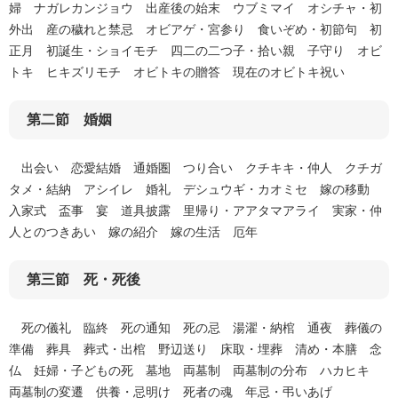
婦 ナガレカンジョウ 出産後の始末 ウブミマイ オシチャ・初
外出 産の穢れと禁忌 オビアゲ・宮参り 食いぞめ・初節句 初
正月 初誕生・ショイモチ 四二の二つ子・拾い親 子守り オビ
トキ ヒキズリモチ オビトキの贈答 現在のオビトキ祝い
第二節 婚姻
出会い 恋愛結婚 通婚圏 つり合い クチキキ・仲人 クチガ
タメ・結納 アシイレ 婚礼 デシュウギ・カオミセ 嫁の移動
入家式 盃事 宴 道具披露 里帰り・アアタマアライ 実家・仲
人とのつきあい 嫁の紹介 嫁の生活 厄年
第三節 死・死後
死の儀礼 臨終 死の通知 死の忌 湯濯・納棺 通夜 葬儀の
準備 葬具 葬式・出棺 野辺送り 床取・埋葬 清め・本膳 念
仏 妊婦・子どもの死 墓地 両墓制 両墓制の分布 ハカヒキ
両墓制の変遷 供養・忌明け 死者の魂 年忌・弔いあげ