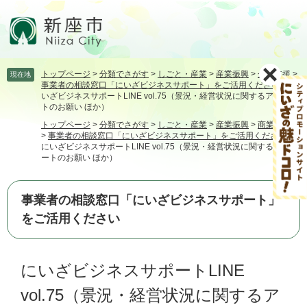
ペ
メ
ー
ニ
ジ
ュ
の
ー
先
を
トップページ
>
分類でさがす
>
しごと・産業
>
産業振興
>
企業支援
>
現在地
頭
飛
事業者の相談窓口「にいざビジネスサポート」をご活用ください
>
に
で
ば
いざビジネスサポートLINE vol.75（景況・経営状況に関するアンケー
す。
し
トのお願い ほか）
て
トップページ
>
分類でさがす
>
しごと・産業
>
産業振興
>
商業・工業
本
>
事業者の相談窓口「にいざビジネスサポート」をご活用ください
>
にいざビジネスサポートLINE vol.75（景況・経営状況に関するアンケ
文
ートのお願い ほか）
へ
事業者の相談窓口「にいざビジネスサポート」
をご活用ください
本
にいざビジネスサポートLINE
文
vol.75（景況・経営状況に関するア