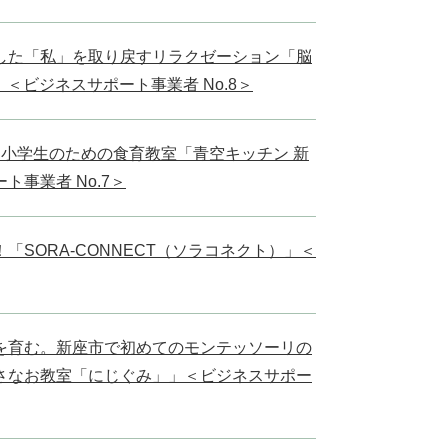
した「私」を取り戻すリラクゼーション「脳
ia」＜ビジネスサポート事業者 No.8＞
小学生のための食育教室「青空キッチン 新
事業者 No.7＞
SORA-CONNECT（ソラコネクト）」＜
を育む。新座市で初めてのモンテッソーリの
さなお教室「にじぐみ」」＜ビジネスサポー