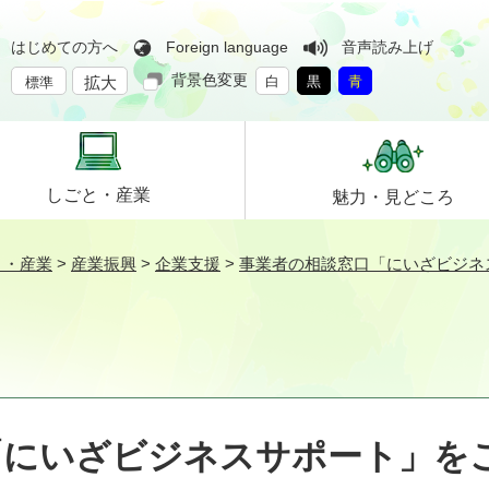
はじめての方へ
Foreign language
音声読み上げ
背景色変更
拡大
白
黒
青
標準
しごと・
産業
魅力・
見どころ
と・産業
>
産業振興
>
企業支援
>
事業者の相談窓口「にいざビジネ
「にいざビジネスサポート」を