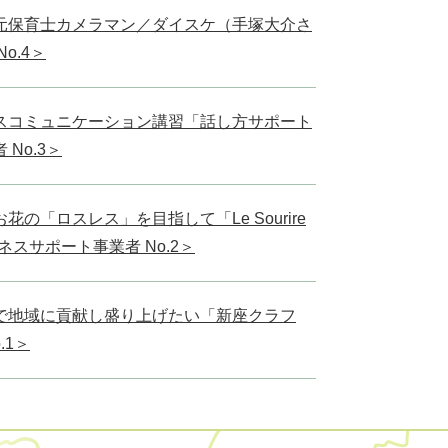
元保育士カメラマン／ダイスケ（手塚大介さ
o.4＞
スコミュニケーション講習「話し方サポート
No.3＞
の「ロスレス」を目指して「Le Sourire
ネスサポート事業者 No.2＞
で地域に貢献し盛り上げたい「新座クラフ
.1＞