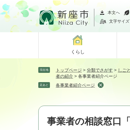
ペ
メ
ー
ニ
本文へ
ジ
ュ
文字サイズ
の
ー
先
を
頭
飛
で
ば
くらし
す。
し
て
本
トップページ
>
分類でさがす
>
しご
現在地
文
者の紹介
>
各事業者紹介ページ
へ
各事業者紹介ページ
足あと
事業者の相談窓口