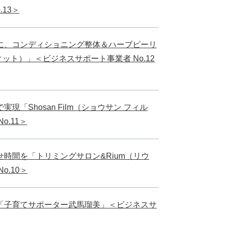
13＞
に、コンディショニング整体＆ハーブピーリ
エディット）」＜ビジネスサポート事業者 No.12
「Shosan Film（ショウサン フィル
.11＞
時間を「トリミングサロン&Rium（リウ
.10＞
「子育てサポーター武馬瑠美」＜ビジネスサ