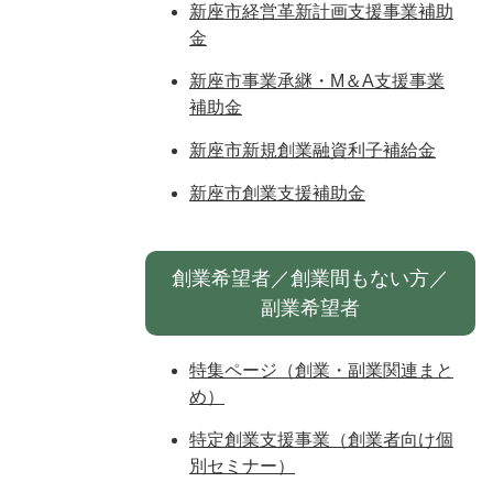
新座市経営革新計画支援事業補助
金
新座市事業承継・M＆A支援事業
補助金
新座市新規創業融資利子補給金
新座市創業支援補助金
創業希望者／創業間もない方／
副業希望者
特集ページ（創業・副業関連まと
め）
特定創業支援事業（創業者向け個
別セミナー）