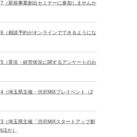
l.77（新規事業創出セミナーに参加しませんか
l.76（相談予約がオンラインでできるようにな
l.75（景況・経営状況に関するアンケートのお
l.74（埼玉県主催・渋沢MIXプレイベント（2
l.73（埼玉県主催「渋沢MIXスタートアップ創
内ほか）