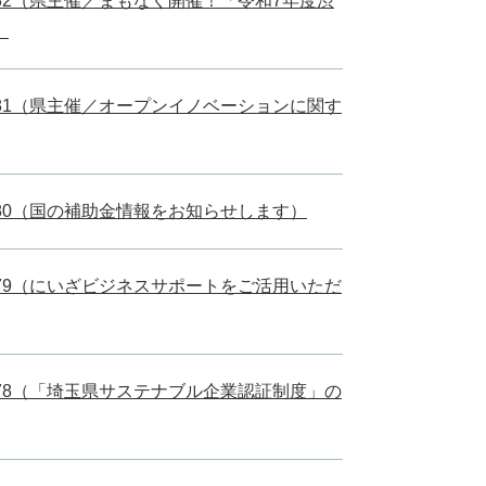
l.82（県主催／まもなく開催！「令和7年度渋
）
l.81（県主催／オープンイノベーションに関す
l.80（国の補助金情報をお知らせします）
l.79（にいざビジネスサポートをご活用いただ
l.78（「埼玉県サステナブル企業認証制度」の