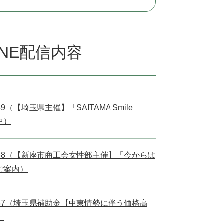
NE配信内容
9（【埼玉県主催】「SAITAMA Smile
中）
l.88（【新座市商工会女性部主催】「今からは
ご案内）
l.87（埼玉県補助金【中東情勢に伴う価格高
）