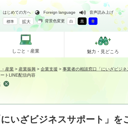
はじめての方へ
Foreign language
音声読み上げ
背景色変更
拡大
白
黒
青
標準
しごと・
産業
魅力・
見どころ
と・産業
>
産業振興
>
企業支援
>
事業者の相談窓口「にいざビジネ
ートLINE配信内容
容
「にいざビジネスサポート」を