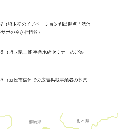
l.67（埼玉初のイノベーション創出拠点「渋沢
ジサポの空き枠情報）
l.66 （埼玉県主催 事業承継セミナーのご案
l.65 （新座市媒体での広告掲載事業者の募集