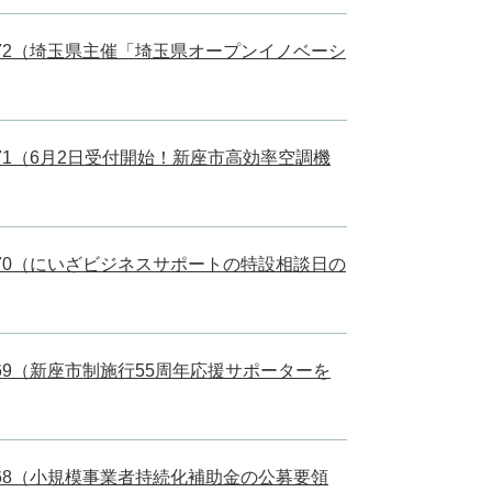
l.72（埼玉県主催「埼玉県オープンイノベーシ
l.71（6月2日受付開始！新座市高効率空調機
l.70（にいざビジネスサポートの特設相談日の
l.69（新座市制施行55周年応援サポーターを
l.68（小規模事業者持続化補助金の公募要領