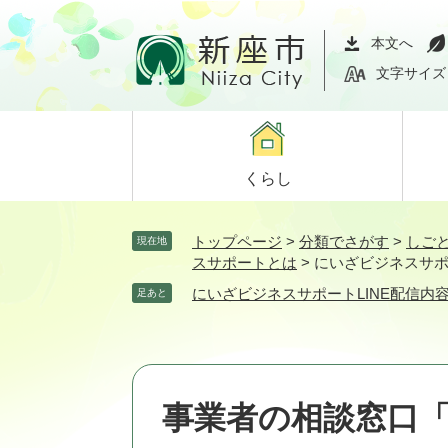
ペ
メ
ー
ニ
本文へ
ジ
ュ
文字サイズ
の
ー
先
を
頭
飛
で
ば
くらし
す。
し
て
本
トップページ
>
分類でさがす
>
しご
現在地
文
スサポートとは
>
にいざビジネスサポ
へ
にいざビジネスサポートLINE配信内
足あと
事業者の相談窓口