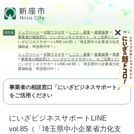
ペ
メ
ー
ニ
ジ
ュ
の
ー
先
を
トップページ
>
分類でさがす
>
しごと・産業
>
産業振興
>
企業支援
>
現在地
頭
飛
事業者の相談窓口「にいざビジネスサポート」をご活用ください
>
に
で
ば
いざビジネスサポートLINE vol.85（「埼玉県中小企業省力化支援事業
す。
し
補助金」申請受付中！）
て
トップページ
>
分類でさがす
>
しごと・産業
>
産業振興
>
商業・工業
本
>
事業者の相談窓口「にいざビジネスサポート」をご活用ください
>
にいざビジネスサポートLINE vol.85（「埼玉県中小企業省力化支援事
文
業補助金」申請受付中！）
へ
事業者の相談窓口「にいざビジネスサポート」
をご活用ください
本
にいざビジネスサポートLINE
文
vol.85（「埼玉県中小企業省力化支