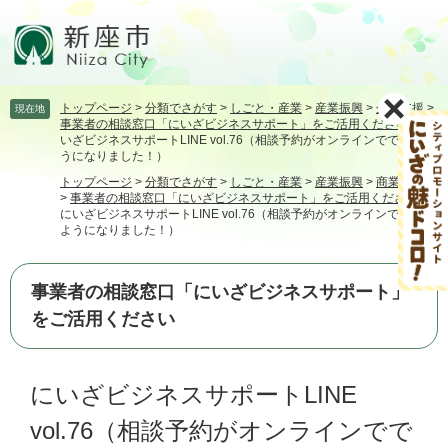
ペ
メ
ー
ニ
ジ
ュ
の
ー
先
を
トップページ
>
分類でさがす
>
しごと・産業
>
産業振興
>
企業支援
>
現在地
頭
飛
事業者の相談窓口「にいざビジネスサポート」をご活用ください
>
に
で
ば
いざビジネスサポートLINE vol.76（相談予約がオンラインでできるよ
す。
し
うになりました！）
て
トップページ
>
分類でさがす
>
しごと・産業
>
産業振興
>
商業・工業
本
>
事業者の相談窓口「にいざビジネスサポート」をご活用ください
>
にいざビジネスサポートLINE vol.76（相談予約がオンラインでできる
文
ようになりました！）
へ
事業者の相談窓口「にいざビジネスサポート」
をご活用ください
本
にいざビジネスサポートLINE
文
vol.76（相談予約がオンラインでで