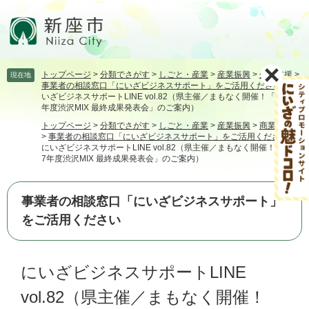
ペ
メ
ー
ニ
ジ
ュ
の
ー
先
を
トップページ
>
分類でさがす
>
しごと・産業
>
産業振興
>
企業支援
>
現在地
頭
飛
事業者の相談窓口「にいざビジネスサポート」をご活用ください
>
に
で
ば
いざビジネスサポートLINE vol.82（県主催／まもなく開催！「令和7
す。
し
年度渋沢MIX 最終成果発表会」のご案内）
て
トップページ
>
分類でさがす
>
しごと・産業
>
産業振興
>
商業・工業
本
>
事業者の相談窓口「にいざビジネスサポート」をご活用ください
>
にいざビジネスサポートLINE vol.82（県主催／まもなく開催！「令和
文
7年度渋沢MIX 最終成果発表会」のご案内）
へ
事業者の相談窓口「にいざビジネスサポート」
をご活用ください
本
にいざビジネスサポートLINE
文
vol.82（県主催／まもなく開催！