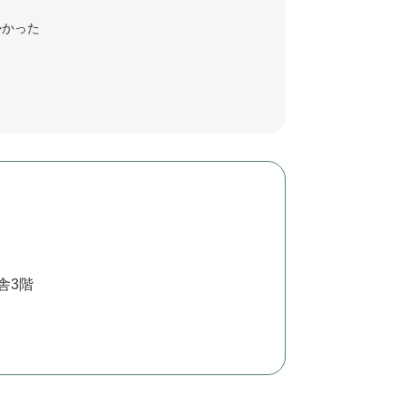
かかった
舎3階