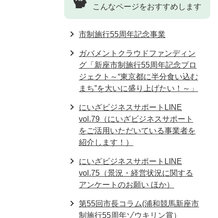
こんなページをおすすめします
市制施行55周年記念事業
ガバメントクラウドファンディン
グ「新座市制施行55周年記念プロ
ジェクト～“東京都に半分食い込む
まち”を大いに盛り上げたい！～」
にいざビジネスサポートLINE
vol.79（にいざビジネスサポート
をご活用いただいている事業者を
紹介します！）
にいざビジネスサポートLINE
vol.75（景況・経営状況に関する
アンケートのお願い ほか）
第55回市長コラム(浦和競馬新座市
制施行55周年ゾウキリン賞）