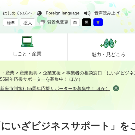
はじめての方へ
Foreign language
音声読み上げ
背景色変更
拡大
白
黒
青
標準
しごと・
産業
魅力・
見どころ
と・産業
>
産業振興
>
企業支援
>
事業者の相談窓口「にいざビジネ
制施行55周年応援サポーターを募集中！ ほか）
69（新座市制施行55周年応援サポーターを募集中！ ほか）
「にいざビジネスサポート」を