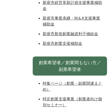
新座市経営革新計画支援事業補助
金
新座市事業承継・M＆A支援事業
補助金
新座市新規創業融資利子補給金
新座市創業支援補助金
創業希望者／創業間もない方／
副業希望者
特集ページ（創業・副業関連まと
め）
特定創業支援事業（創業者向け個
別セミナー）