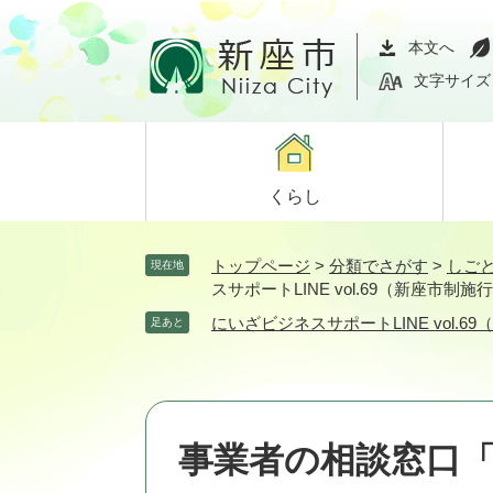
ペ
メ
ー
ニ
本文へ
ジ
ュ
文字サイズ
の
ー
先
を
頭
飛
で
ば
くらし
す。
し
て
本
トップページ
>
分類でさがす
>
しご
現在地
文
スサポートLINE vol.69（新座市
へ
にいざビジネスサポートLINE vol.
足あと
事業者の相談窓口