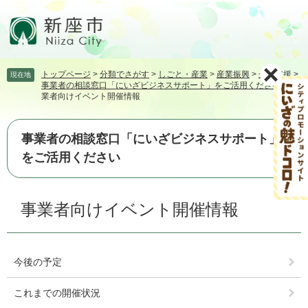
ペ
メ
ー
ニ
ジ
ュ
の
ー
先
を
トップページ
>
分類でさがす
>
しごと・産業
>
産業振興
>
企業支援
>
現在地
頭
飛
事業者の相談窓口「にいざビジネスサポート」をご活用ください
>
事
で
ば
業者向けイベント開催情報
す。
し
て
本
事業者の相談窓口「にいざビジネスサポート」
文
をご活用ください
へ
本
事業者向けイベント開催情報
文
今後の予定
これまでの開催状況