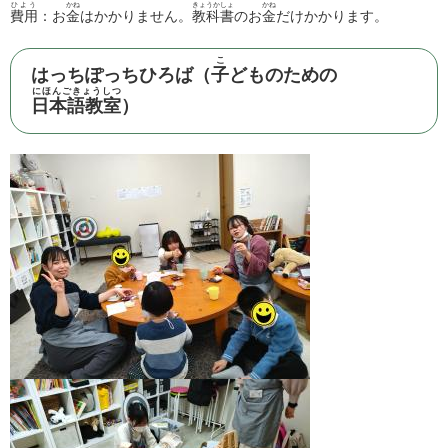
ひよう
かね
きょうかしょ
かね
費用
：お
金
はかかりません。
教科書
のお
金
だけかかります。
こ
はっちぽっちひろば（
子
どものための
にほんごきょうしつ
日本語教室
）