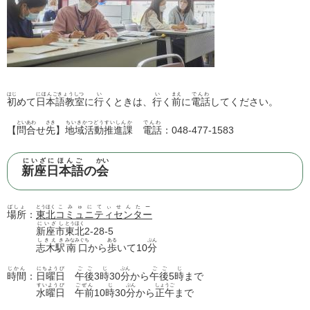
はじ
にほんごきょうしつ
い
い
まえ
でんわ
初
めて
日本語教室
に
行
くときは、
行
く
前
に
電話
してください。
といあわ
さき
ちいきかつどうすいしんか
でんわ
【
問合
せ
先
】
地域活動推進課
電話
：048-477-1583
にいざ
にほんご
かい
新座
日本語
の
会
ばしょ
とうほく
こみゅにてぃせんたー
場所
：
東北
コミュニティセンター
にいざし
とうほく
新座市
東北
2-28-5
しきえき
みなみぐち
ある
ぷん
志木駅
南口
から
歩
いて10
分
じかん
にちようび
ごご
じ
ぷん
ごご
じ
時間
：
日曜日
午後
3
時
30
分
から
午後
5
時
まで
すいようび
ごぜん
じ
ぷん
しょうご
水曜日
午前
10
時
30
分
から
正午
まで