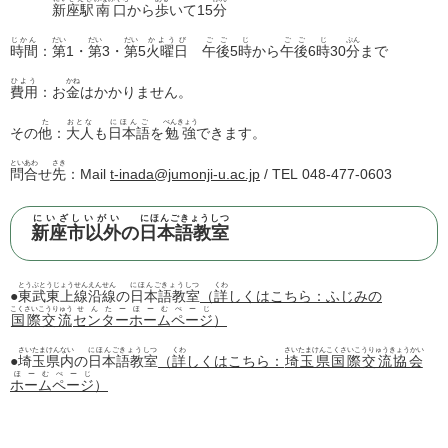
新座駅
南口
から
歩
いて15
分
じかん
だい
だい
だい
かようび
ごご
じ
ごご
じ
ぷん
時間
：
第
1・
第
3・
第
5
火曜日
午後
5
時
から
午後
6
時
30
分
まで
ひよう
かね
費用
：お
金
はかかりません。
た
おとな
にほんご
べんきょう
その
他
：
大人
も
日本語
を
勉強
できます。
といあわ
さき
問合
せ
先
：Mail
t-inada@jumonji-u.ac.jp
/ TEL 048-477-0603
にいざしいがい
にほんごきょうしつ
新座市以外
の
日本語教室
とうぶとうじょうせんえんせん
にほんごきょうしつ
くわ
●
東武東上線沿線
の
日本語教室
（
詳
しくはこちら：ふじみの
こくさいこうりゅう
せんたーほーむぺーじ
国際交流
センターホームページ
）
さいたまけんない
にほんごきょうしつ
くわ
さいたまけんこくさいこうりゅうきょうかい
●
埼玉県内
の
日本語教室
（
詳
しくはこちら：
埼玉県国際交流協会
ほーむぺーじ
ホームページ
）