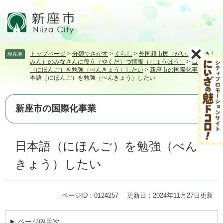
ペ
メ
ー
ニ
ジ
ュ
の
ー
先
を
トップページ
>
分類でさがす
>
くらし
>
外国籍市民（がいこくせきし
現在地
頭
飛
みん）のみなさんに役立（やくだ）つ情報（じょうほう）
>
日本語
で
ば
（にほんご）を勉強（べんきょう）したい
>
新座市の国際化事業
>
日
す。
し
本語（にほんご）を勉強（べんきょう）したい
て
本
新座市の国際化事業
文
へ
本
日本語（にほんご）を勉強（べん
文
きょう）したい
ページID：0124257
更新日：2024年11月27日更新
ページ内目次