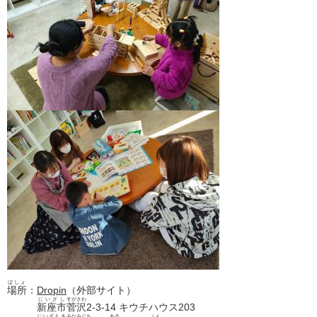
ばしょ
場所
：
Dropin
（外部サイト）
にいざし
すがさわ
新座市
菅沢
2-3-14 キウチハウス203
にいざえき
みなみぐち
ある
ふん