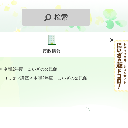
検索
市政情報
>
令和2年度 にいざの公民館
・コミセン講座
>
令和2年度 にいざの公民館