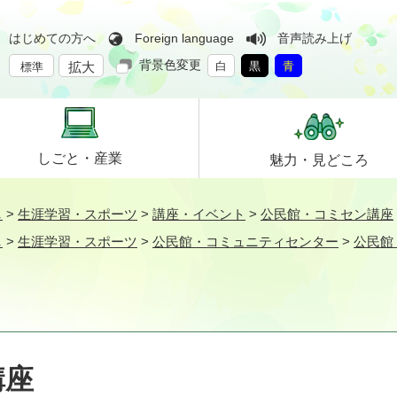
はじめての方へ
Foreign language
音声読み上げ
背景色変更
拡大
白
黒
青
標準
しごと・
産業
魅力・
見どころ
し
>
生涯学習・スポーツ
>
講座・イベント
>
公民館・コミセン講座
し
>
生涯学習・スポーツ
>
公民館・コミュニティセンター
>
公民館
講座