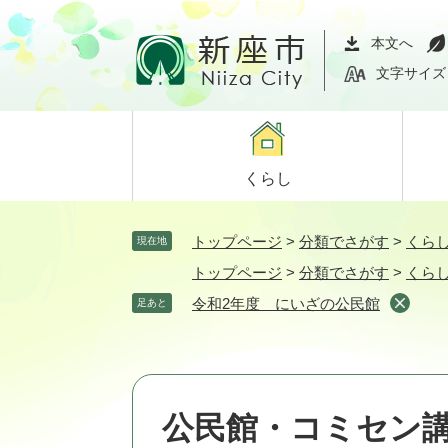
ペ
メ
ー
ニ
本文へ
ジ
ュ
文字サイズ
の
ー
先
を
頭
飛
で
ば
くらし
す。
し
て
本
トップページ
>
分類でさがす
>
くら
現在地
文
トップページ
>
分類でさがす
>
くら
へ
令和2年度 にいざの公民館
足あと
公民館・コミセン