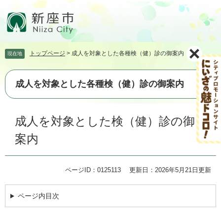
ペ
メ
ー
ニ
ジ
ュ
の
ー
先
を
トップページ
>
成人を対象とした各種検（健）診の御案内
現在地
頭
飛
で
ば
す。
し
成人を対象とした各種検（健）診の御案内
て
本
文
本
成人を対象とした検（健）診の御
へ
文
案内
ページID：0125113
更新日：2026年5月21日更新
ページ内目次