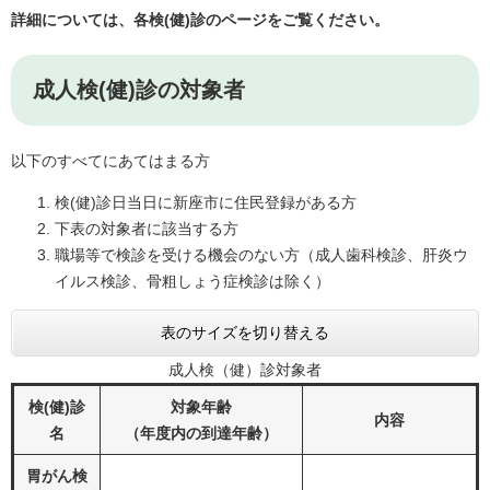
詳細については、各検(健)診のページをご覧ください。
成人検(健)診の対象者
以下のすべてにあてはまる方
検(健)診日当日に新座市に住民登録がある方
下表の対象者に該当する方
職場等で検診を受ける機会のない方（成人歯科検診、肝炎ウ
イルス検診、骨粗しょう症検診は除く）
表のサイズを切り替える
成人検（健）診対象者
検(健)診
対象年齢
内容
名
（年度内の到達年齢）
胃がん検