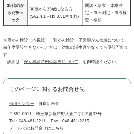
30代のか
問診・診察・体格測
30歳から39歳になる方
らだチェ
定・血圧測定・血液検
(S62.4.1～H9.3.31生まれ)
ック
査・検尿
※胃がん検診（内視鏡）・乳がん検診・子宮頸がん検診について、
前年度受診できなかった方は、対象の誕生月でなくても受診可能で
す。
詳細は「
がん検診特例受診券について
」を御確認ください。
このページに関するお問合せ先
保健センター
健康計画係
〒352-0011
埼玉県新座市野火止二丁目9番37号
Tel：048-481-2211
Fax：048-481-2215
メールでのお問合せはこちら