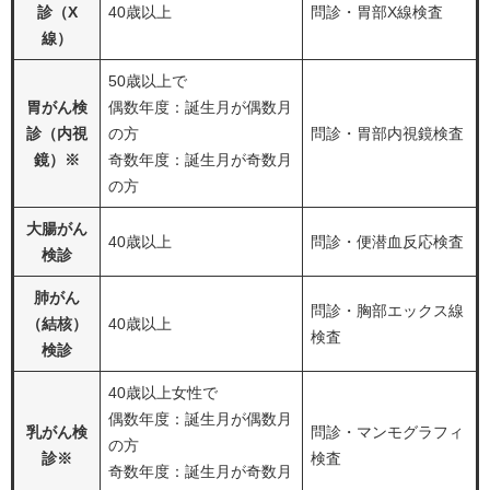
診（X
40歳以上
問診・胃部X線検査
線）
50歳以上で
胃がん検
偶数年度：誕生月が偶数月
診（内視
の方
問診・胃部内視鏡検査
鏡）※
奇数年度：誕生月が奇数月
の方
大腸がん
40歳以上
問診・便潜血反応検査
検診
肺がん
問診・胸部エックス線
（結核）
40歳以上
検査
検診
40歳以上女性で
偶数年度：誕生月が偶数月
乳がん検
問診・マンモグラフィ
の方
診※
検査
奇数年度：誕生月が奇数月