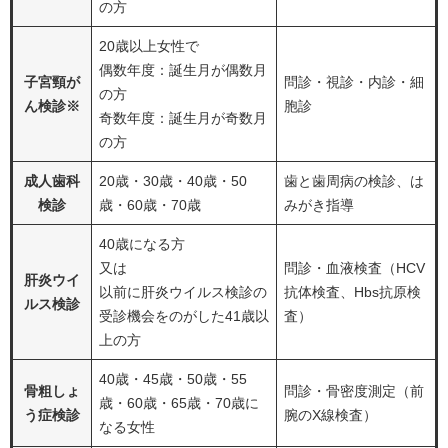
の方
20歳以上女性で
偶数年度：誕生月が偶数月
子宮頸が
問診・視診・内診・細
の方
ん検診※
胞診
奇数年度：誕生月が奇数月
の方
成人歯科
20歳・30歳・40歳・50
歯と歯周病の検診、は
検診
歳・60歳・70歳
みがき指導
40歳になる方
又は
問診・血液検査（HCV
肝炎ウイ
以前に肝炎ウイルス検診の
抗体検査、Hbs抗原検
ルス検診
受診機会をのがした41歳以
査）
上の方
40歳・45歳・50歳・55
骨粗しょ
問診・骨密度測定（前
歳・60歳・65歳・70歳に
う症検診
腕のX線検査）
なる女性