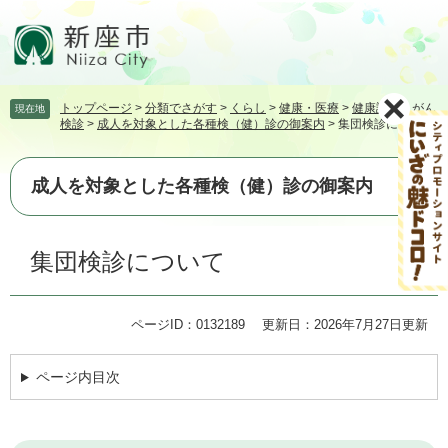
ペ
メ
ー
ニ
ジ
ュ
の
ー
先
を
トップページ
>
分類でさがす
>
くらし
>
健康・医療
>
健康診査・がん
現在地
頭
飛
検診
>
成人を対象とした各種検（健）診の御案内
>
集団検診について
で
ば
す。
し
て
成人を対象とした各種検（健）診の御案内
本
文
本
へ
集団検診について
文
ページID：0132189
更新日：2026年7月27日更新
ページ内目次