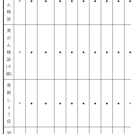
×
●
●
●
●
●
●
●
●
●
ん
検
診
胃
が
ん
検
×
●
●
●
●
●
●
●
●
●
診
(Ｘ
線)
骨
粗
し
×
●
●
●
●
●
●
●
●
×
ょ
う
症
30