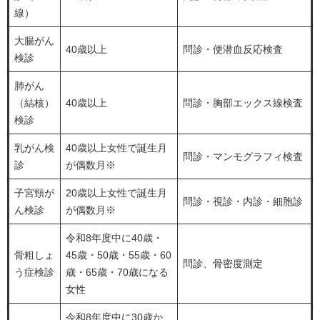
線）
大腸がん
40歳以上
問診・便潜血反応検査
検診
肺がん
（結核）
40歳以上
問診・胸部エックス線検査
検診
乳がん検
40歳以上女性で誕生月
問診・マンモグラフィ検査
診
が偶数月※
子宮頸が
20歳以上女性で誕生月
問診・視診・内診・細胞診
ん検診
が偶数月※
令和8年度中に40歳・
骨粗しょ
45歳・50歳・55歳・60
問診、骨密度測定
う症検診
歳・65歳・70歳になる
女性
令和8年度中に30歳か