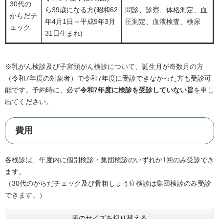
30代の
ら39歳になる方(昭和62
問診、診察、体格測定、血
からだチ
年4月1日～平成9年3月
圧測定、血液検査、検尿
ェック
31日生まれ)
※乳がん検診及び子宮頸がん検診について、誕生月が奇数月の方
（令和7年度の対象者）で令和7年度に受診できなかった方も受診可
能です。予約時に、必ず
令和7年度に検診を受診していない旨
を申し
出てください。
費用
各検診は、年度内に個別検診・集団検診のいずれか1回のみ受診でき
ます。
（30代のからだチェック及び骨粗しょう症検診は集団検診のみ受診
できます。）
表のサイズを切り替える