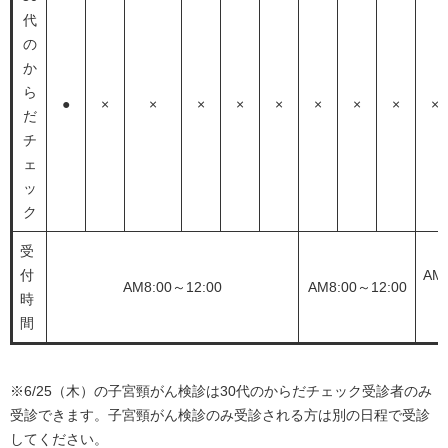
代
の
か
ら
●
×
×
×
×
×
×
×
×
×
だ
チ
ェ
ッ
ク
受
付
AM
AM8:00～12:00
AM8:00～12:00
時
1
間
※6/25（木）の子宮頸がん検診は30代のからだチェック受診者のみ
受診できます。子宮頸がん検診のみ受診される方は別の日程で受診
してください。