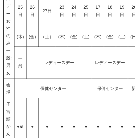
デ
25
26
23
24
25
17
18
19
20
27日
ー:
日
日
日
日
日
日
日
日
日
女
性
の
(木)
(金)
（土）
(木)
(金)
(土)
(木)
(金)
(土)
(日)
み
​一
般:
一
レディースデー
レディースデー
男
般
女
会
保健センター
保健センター
新
場
子
宮
頸
が
●※
●
●
●
●
●
●
●
●
●
ん