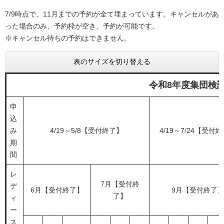
7/9時点で、11月までの予約が全て埋まっています。
キャンセルがあ
った場合のみ、予約枠が空き、予約が可能です。
※キャンセル待ちの予約はできません。​
表のサイズを切り替える
令和8年度集団検
申
込
み
4/19～5/8【受付終了】
4/19～7/24【受付
期
間
レ
7月【受付終
デ
6月【受付終了】
9月【受付終了
了】
ィ
ー
ス