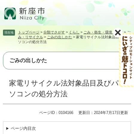
ペ
メ
ー
ニ
ジ
ュ
の
ー
先
を
トップページ
>
分類でさがす
>
くらし
>
ごみ・衛生・環境・動物
>
ご
現在地
頭
飛
み・リサイクル
>
ごみの出しかた
>
家電リサイクル法対象品目及びパ
で
ば
ソコンの処分方法
す。
し
て
本
ごみの出しかた
文
へ
本
家電リサイクル法対象品目及びパ
文
ソコンの処分方法
ページID：0104166
更新日：2024年7月17日更新
ページ内目次