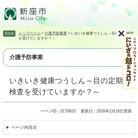
ペ
メ
ー
ニ
ジ
ュ
の
ー
先
を
トップページ
>
介護予防事業
>
いきいき健康つうしん～目の定期検査
現在地
頭
飛
を受けていますか？～
で
ば
す。
し
て
介護予防事業
本
文
本
へ
いきいき健康つうしん～目の定期
文
検査を受けていますか？～
ページID：0170923
更新日：2026年2月16日更新
ページ内目次