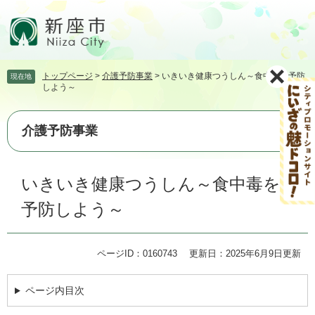
ペ
メ
ー
ニ
ジ
ュ
の
ー
先
を
トップページ
>
介護予防事業
>
いきいき健康つうしん～食中毒を予防
現在地
頭
飛
しよう～
で
ば
す。
し
て
介護予防事業
本
文
本
へ
いきいき健康つうしん～食中毒を
文
予防しよう～
ページID：0160743
更新日：2025年6月9日更新
ページ内目次