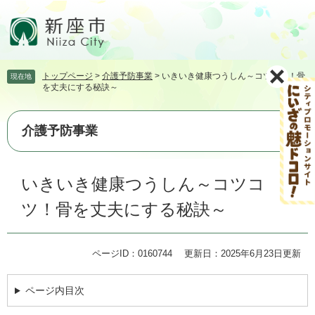
ペ
メ
ー
ニ
ジ
ュ
の
ー
先
を
トップページ
>
介護予防事業
>
いきいき健康つうしん～コツコツ！骨
現在地
頭
飛
を丈夫にする秘訣～
で
ば
す。
し
て
介護予防事業
本
文
本
へ
いきいき健康つうしん～コツコ
文
ツ！骨を丈夫にする秘訣～
ページID：0160744
更新日：2025年6月23日更新
ページ内目次