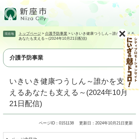
ペ
メ
ー
ニ
ジ
ュ
の
ー
先
を
トップページ
>
介護予防事業
>
いきいき健康つうしん～誰かを支える
現在地
頭
飛
あなたも支える～(2024年10月21日配信)
で
ば
す。
し
て
介護予防事業
本
文
本
へ
いきいき健康つうしん～誰かを支
文
えるあなたも支える～(2024年10月
21日配信)
ページID：0151138
更新日：2024年10月21日更新