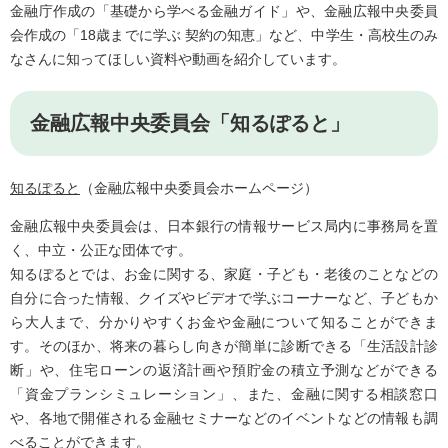
金融庁作成の「基礎から学べる金融ガイド」や、金融広報中央委員
会作成の「18歳までに学ぶ 契約の知恵」など、中学生・高校生のみ
なさんに知ってほしい資料や動画を紹介しています。
金融広報中央委員会「知るぽると」
知るぽると
（金融広報中央委員会ホームページ）
金融広報中央委員会は、日本銀行の情報サービス局内に事務局を置
く、中立・公正な団体です。
知るぽるとでは、お金に関する、家庭・子ども・老後のことなどの
自分に合った情報、クイズやビデオで学ぶコーナーなど、子どもか
ら大人まで、分かりやすくお金や金融について知ることができま
す。そのほか、将来の暮らし向きが簡単に診断できる「生活設計診
断」や、住宅ローンの返済計画や預貯金の積立予測などができる
「資金プランシミュレーション」、また、金融に関する相談窓口
や、各地で開催される金融セミナーなどのイベントなどの情報も調
べることができます。