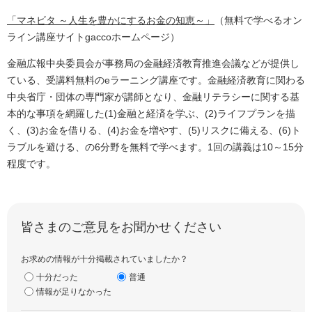
「マネビタ ～人生を豊かにするお金の知恵～」
（無料で学べるオン
ライン講座サイトgaccoホームページ）
金融広報中央委員会が事務局の金融経済教育推進会議などが提供し
ている、受講料無料のeラーニング講座です。金融経済教育に関わる
中央省庁・団体の専門家が講師となり、金融リテラシーに関する基
本的な事項を網羅した(1)金融と経済を学ぶ、(2)ライフプランを描
く、(3)お金を借りる、(4)お金を増やす、(5)リスクに備える、(6)ト
ラブルを避ける、の6分野を無料で学べます。1回の講義は10～15分
程度です。
皆さまのご意見をお聞かせください
お求めの情報が十分掲載されていましたか？
十分だった
普通
情報が足りなかった