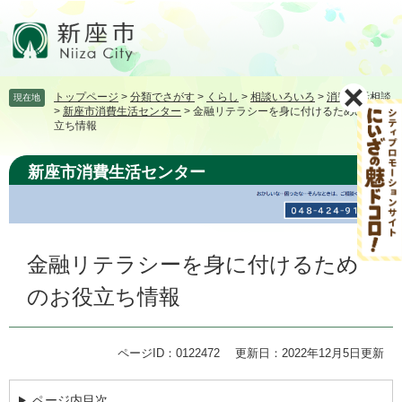
ペ
メ
ー
ニ
ジ
ュ
の
ー
先
を
トップページ
>
分類でさがす
>
くらし
>
相談いろいろ
>
消費生活相談
現在地
頭
飛
>
新座市消費生活センター
>
金融リテラシーを身に付けるためのお役
で
ば
立ち情報
す。
し
て
新座市消費生活センター
本
文
へ
本
金融リテラシーを身に付けるため
文
のお役立ち情報
ページID：0122472
更新日：2022年12月5日更新
ページ内目次