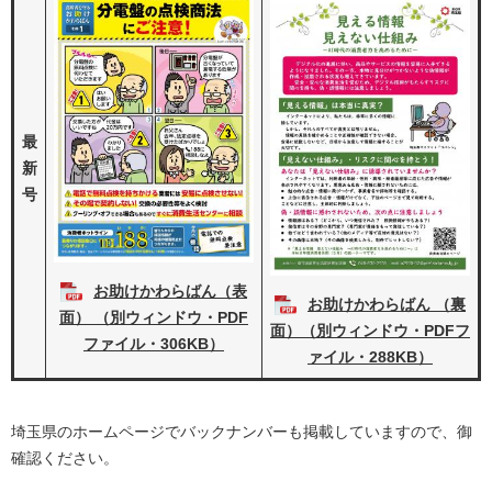
最
新
号
お助けかわらばん（表
お助けかわらばん （裏
面） （別ウィンドウ・PDF
面）（別ウィンドウ・PDFフ
ファイル・306KB）
ァイル・288KB）
埼玉県のホームページでバックナンバーも掲載していますので、御
確認ください。