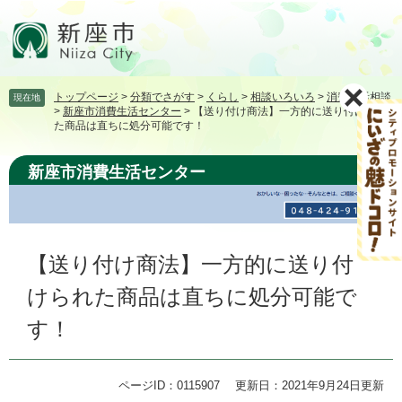
ペ
メ
ー
ニ
ジ
ュ
の
ー
先
を
トップページ
>
分類でさがす
>
くらし
>
相談いろいろ
>
消費生活相談
現在地
頭
飛
>
新座市消費生活センター
>
【送り付け商法】一方的に送り付けられ
で
ば
た商品は直ちに処分可能です！
す。
し
て
新座市消費生活センター
本
文
へ
本
【送り付け商法】一方的に送り付
文
けられた商品は直ちに処分可能で
す！
ページID：0115907
更新日：2021年9月24日更新