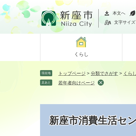
ペ
メ
ー
ニ
本文へ
ジ
ュ
文字サイズ
の
ー
先
を
頭
飛
で
ば
くらし
す。
し
て
本
トップページ
>
分類でさがす
>
くら
現在地
文
若年者向けページ
足あと
へ
新座市消費生活セ