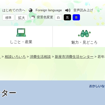
はじめての方へ
Foreign language
音声読み上げ
背景色変更
拡大
白
黒
青
標準
しごと・
産業
魅力・
見どころ
し
>
相談いろいろ
>
消費生活相談
>
新座市消費生活センター
>
若年
ンター