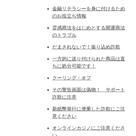
金融リテラシーを身に付けるため
のお役立ち情報
霊感商法をはじめとする開運商法
のトラブル
だまされないで！振り込め詐欺
一方的に送り付けられた商品は直
ちに処分可能です！
クーリング・オフ
その警告画面は偽物！ サポート
詐欺に注意
新紙幣発行に便乗した詐欺にご注
意ください
オンラインカジノにご注意くださ
い