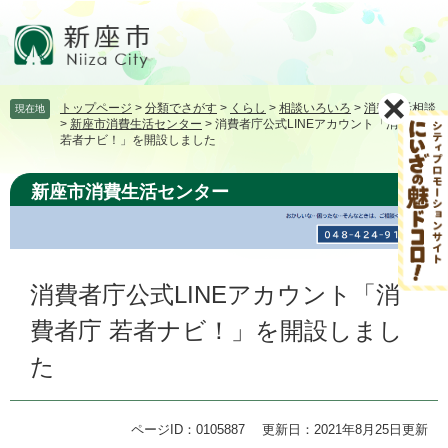
ペ
メ
ー
ニ
ジ
ュ
の
ー
先
を
トップページ
>
分類でさがす
>
くらし
>
相談いろいろ
>
消費生活相談
現在地
頭
飛
>
新座市消費生活センター
>
消費者庁公式LINEアカウント「消費者庁
で
ば
若者ナビ！」を開設しました
す。
し
て
新座市消費生活センター
本
文
へ
本
消費者庁公式LINEアカウント「消
文
費者庁 若者ナビ！」を開設しまし
た
ページID：0105887
更新日：2021年8月25日更新