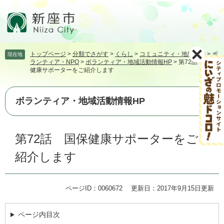
ペ
メ
ー
ニ
ジ
ュ
の
ー
先
を
トップページ
>
分類でさがす
>
くらし
>
コミュニティ・地域活動
>
ボ
現在地
頭
飛
ランティア・NPO
>
ボランティア・地域活動情報HP
>
第72話 国保
で
ば
健康サポーターをご紹介します
す。
し
て
本
ボランティア・地域活動情報HP
文
へ
本
第72話 国保健康サポーターをご
文
紹介します
ページID：0060672
更新日：2017年9月15日更新
ページ内目次