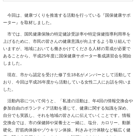
今回は、健康づくりを推進する活動を行っている『国保健康サポ
ーター』を取材しました。
市では、国民健康保険の特定健診受診率や特定保健指導利用率を
上げるために、市民の皆さんの健康意識が向上するよう取り組んで
いますが、地域においても働きかけてくださる人材の育成が必要で
あることから、平成25年度に国保健康サポーター養成講習会を開始
しました。
現在、市から認定を受けた修了生18名がメンバーとして活動して
おり、今回は平成26年度から活動している女性二人にお話を伺いま
した。
活動内容について伺うと、「私達の活動は、年4回の情報交換会や
参加自由のボランティア活動を通じて、健康に関する知識を深め、
自分でも実践し、それを地域の皆さんに伝えていくことです。情報
交換会では、市の保健師や栄養士と一緒に、塩分、カロリー、動脈
硬化、貯筋肉体操やゾウキリン体操、利きみそ汁体験など幅広く健