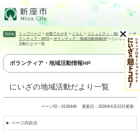
ペ
メ
ー
ニ
ジ
ュ
の
ー
先
を
トップページ
>
分類でさがす
>
くらし
>
コミュニティ・地域活動
>
ボ
現在地
頭
飛
ランティア・NPO
>
ボランティア・地域活動情報HP
>
にいざの地域
で
ば
活動だより一覧
す。
し
て
本
ボランティア・地域活動情報HP
文
へ
本
にいざの地域活動だより一覧
文
ページID：0130448
更新日：2026年6月22日更新
ページ内目次