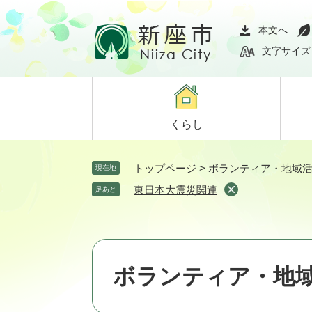
ペ
メ
ー
ニ
本文へ
ジ
ュ
文字サイズ
の
ー
先
を
頭
飛
で
ば
くらし
す。
し
て
本
トップページ
>
ボランティア・地域活
現在地
文
東日本大震災関連
足あと
へ
ボランティア・地域