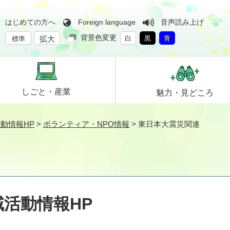
はじめての方へ
Foreign language
音声読み上げ
背景色変更
拡大
白
黒
青
標準
しごと・
産業
魅力・
見どころ
動情報HP
>
ボランティア・NPO情報
>
東日本大震災関連
活動情報HP