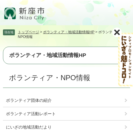
ペ
メ
ー
ニ
ジ
ュ
の
ー
先
を
トップページ
>
ボランティア・地域活動情報HP
>
ボランティア・
現在地
頭
飛
NPO情報
で
ば
す。
し
て
ボランティア・地域活動情報HP
本
文
本
へ
ボランティア・NPO情報
文
ボランティア団体の紹介
ボランティア活動レポート
にいざの地域活動だより