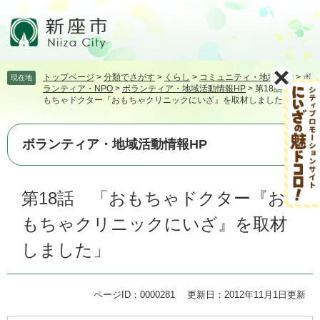
ペ
メ
ー
ニ
ジ
ュ
の
ー
先
を
トップページ
>
分類でさがす
>
くらし
>
コミュニティ・地域活動
>
ボ
現在地
頭
飛
ランティア・NPO
>
ボランティア・地域活動情報HP
>
第18話 「お
で
ば
もちゃドクター『おもちゃクリニックにいざ』を取材しました」
す。
し
て
本
ボランティア・地域活動情報HP
文
へ
本
第18話 「おもちゃドクター『お
文
もちゃクリニックにいざ』を取材
しました」
ページID：0000281
更新日：2012年11月1日更新