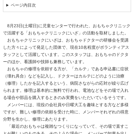
ページ内目次
8月23日(土曜日)に児童センターで行われた、おもちゃクリニック
で活躍する「おもちゃクリニックにいざ」の活動を取材しました。
おもちゃクリニックにいざは、おもちゃドクターの研修会を受講
した方々によって発足した団体で、現在10名程度がボランティアス
タッフとして活躍しています。このスタッフは、おもちゃのドクタ
ーのほか、看護師や技師も兼務しています。
おもちゃの修理を依頼する方が、「カルテ」である申込書に症状
（壊れ具合）などを記入し、ドクターはカルテにどのように治療
（修理）したかを記入するという、病院さながらの応対が繰り広げ
られます。修理は基本的に無料で行われ、電池などをその場で入れ
る場合や部品を購入するときのみ実費をいただいているそうです。
メンバーには、現役の会社員や日曜大工を趣味とする方など多様
ですが、難しい修理の依頼を受けた時に、メンバーそれぞれの得意
分野を生かし、修理にあたります。
「最近のおもちゃは複雑なつくりになっていて、その場で直すこ
とが難しいのものある。そのような場合に、メンバーで知恵を出し