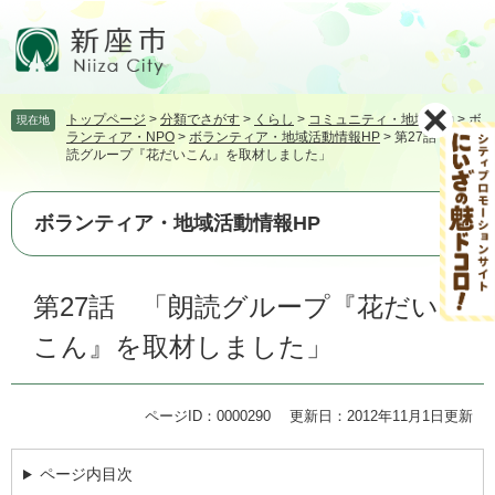
ペ
メ
ー
ニ
ジ
ュ
の
ー
先
を
トップページ
>
分類でさがす
>
くらし
>
コミュニティ・地域活動
>
ボ
現在地
頭
飛
ランティア・NPO
>
ボランティア・地域活動情報HP
>
第27話 「朗
で
ば
読グループ『花だいこん』を取材しました」
す。
し
て
本
ボランティア・地域活動情報HP
文
へ
本
第27話 「朗読グループ『花だい
文
こん』を取材しました」
ページID：0000290
更新日：2012年11月1日更新
ページ内目次