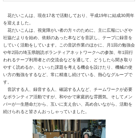
花だいこんは、現在17名で活動しており、平成19年に結成30周年
を迎えました。
花だいこんは、視覚障がい者の方々のために、主に広報にいざや
社協だよりを始め、依頼のあった本などを音訳し、テープに録音を
していく活動をしています。この音訳作業のほかに、月1回の勉強会
や年2回の埼玉県朗読ボランティアネットワークへの参加、年1回行
われるテープ利用者との交流会などを通して、どうしたら聞き取り
やすく読めるか、といった課題を考える機会を設けたり、機械の使
い方の勉強をするなど、常に精進し続けている、熱心なグループで
す。
音訳する人、録音する人、確認する人など、チームワークが必要
なボランティア活動ですが、和やかで家庭的な雰囲気、そしてメン
バーが一生懸命だから、互いに支え合い、高め合いながら、活動を
続けられると皆さんおっしゃっていました。