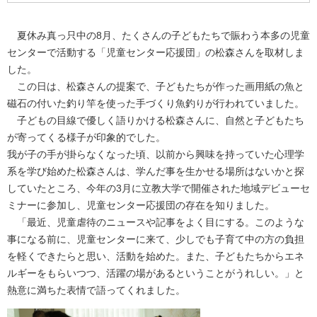
夏休み真っ只中の8月、たくさんの子どもたちで賑わう本多の児童
センターで活動する「児童センター応援団」の松森さんを取材しま
した。
この日は、松森さんの提案で、子どもたちが作った画用紙の魚と
磁石の付いた釣り竿を使った手づくり魚釣りが行われていました。
子どもの目線で優しく語りかける松森さんに、自然と子どもたち
が寄ってくる様子が印象的でした。
我が子の手が掛らなくなった頃、以前から興味を持っていた心理学
系を学び始めた松森さんは、学んだ事を生かせる場所はないかと探
していたところ、今年の3月に立教大学で開催された地域デビューセ
ミナーに参加し、児童センター応援団の存在を知りました。
「最近、児童虐待のニュースや記事をよく目にする。このような
事になる前に、児童センターに来て、少しでも子育て中の方の負担
を軽くできたらと思い、活動を始めた。また、子どもたちからエネ
ルギーをもらいつつ、活躍の場があるということがうれしい。」と
熱意に満ちた表情で語ってくれました。