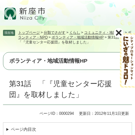
ペ
メ
ー
ニ
ジ
ュ
の
ー
先
を
トップページ
>
分類でさがす
>
くらし
>
コミュニティ・地域活動
>
ボ
現在地
頭
飛
ランティア・NPO
>
ボランティア・地域活動情報HP
>
第31話
で
ば
「『児童センター応援団』を取材しました」
す。
し
て
本
ボランティア・地域活動情報HP
文
へ
本
第31話 「『児童センター応援
文
団』を取材しました」
ページID：0000294
更新日：2012年11月1日更新
ページ内目次