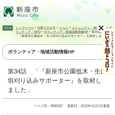
ペ
メ
ー
ニ
ジ
ュ
の
ー
先
を
トップページ
>
分類でさがす
>
くらし
>
コミュニティ・地域活動
>
ボ
現在地
頭
飛
ランティア・NPO
>
ボランティア・地域活動情報HP
>
第34話
で
ば
「『新座市公園低木・生け垣刈り込みサポーター』を取材しました」
す。
し
て
本
ボランティア・地域活動情報HP
文
へ
本
第34話 「『新座市公園低木・生け
文
垣刈り込みサポーター』を取材し
ました」
ページID：0000297
更新日：2012年11月1日更新