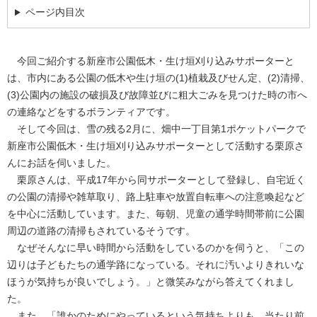
ページ内目次
今回ご紹介する新座市公園低木・生け垣刈り込みサポーターと
は、市内にある公園の低木や生け垣の(1)植栽及びせん定、(2)清掃、
(3)公園内の施設の破損及び故障並びに粗大ごみを見つけた時の市へ
の連絡などをするボランティアです。
そして今回は、雪の残る2月に、畑中一丁目第1ポケットパークで
新座市公園低木・生け垣刈り込みサポーターとして活動する栗原さ
んにお話を伺いました。
栗原さんは、平成17年から同サポーターとして登録し、自宅近く
の公園の清掃や雑草取り、路上駐車や放置自転車への注意喚起など
を中心に活動しています。また、毎朝、児童の通学時間帯前に公園
周辺の道路の清掃もされているそうです。
なぜそんなに早い時間から活動をしているのかを伺うと、「この
辺りは子どもたちの通学路になっている。それに汚いよりきれいな
ほうが気持ちが良いでしょう。」と微笑みながら答えてくれまし
た。
また、「誰かのためにやっているという気持ちよりも、当たり前