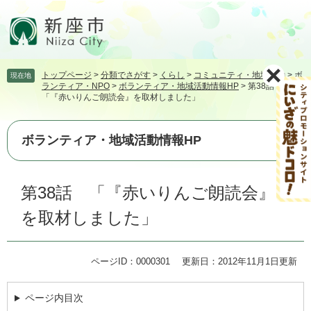
ペ
メ
ー
ニ
ジ
ュ
の
ー
先
を
トップページ
>
分類でさがす
>
くらし
>
コミュニティ・地域活動
>
ボ
現在地
頭
飛
ランティア・NPO
>
ボランティア・地域活動情報HP
>
第38話
で
ば
「『赤いりんご朗読会』を取材しました」
す。
し
て
本
ボランティア・地域活動情報HP
文
へ
本
第38話 「『赤いりんご朗読会』
文
を取材しました」
ページID：0000301
更新日：2012年11月1日更新
ページ内目次