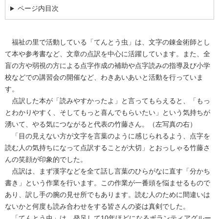
ページ内目次
福祉の里で活動している「てんとう虫」は、文字の錬金術師とし
て本や参考書など、文章の点訳を中心に活躍しています。また、全
盲の方や弱視の方による点字作成の補助や点字読みの指導及び小学
校などでの講習会の開催など、わきあいあいと活動を行っていま
す。
点訳した本が「読みやすかったよ」と言ってもらえると、「もっ
とわかりやすく、そしてもっと喜んでもらいたい」という気持ちが
湧いて、やる気につながると代表の竹藤さん。（左写真の右）
「目の見えない方が文字を言葉のように感じられるよう、点字を
読む人の気持ちになって点訳することが大切」とおっしゃる竹藤さ
んの笑顔が印象的でした。
点訳は、まず漢字などを全て話し言葉のひらがなに直す「分かち
書き」という作業を行います。この作業が一番頭を悩ませるもので
あり、訳し手の腕の見せ所でもあります。読む人のために間違いは
ないかと何度も読み合わせをする皆さんの姿は真剣でした。
「てんとう虫」は、発足して10年ほどになるボランティアグルー