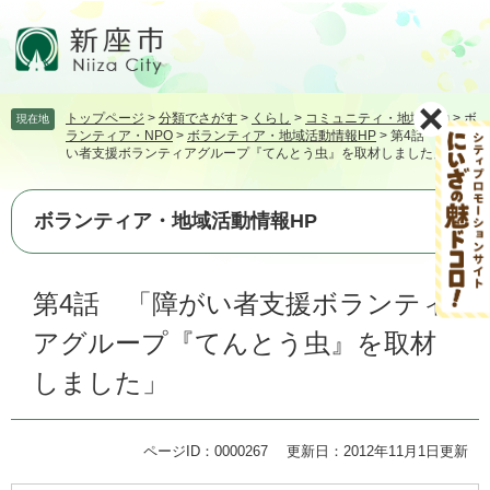
ペ
メ
ー
ニ
ジ
ュ
の
ー
先
を
トップページ
>
分類でさがす
>
くらし
>
コミュニティ・地域活動
>
ボ
現在地
頭
飛
ランティア・NPO
>
ボランティア・地域活動情報HP
>
第4話 「障が
で
ば
い者支援ボランティアグループ『てんとう虫』を取材しました」
す。
し
て
本
ボランティア・地域活動情報HP
文
へ
本
第4話 「障がい者支援ボランティ
文
アグループ『てんとう虫』を取材
しました」
ページID：0000267
更新日：2012年11月1日更新